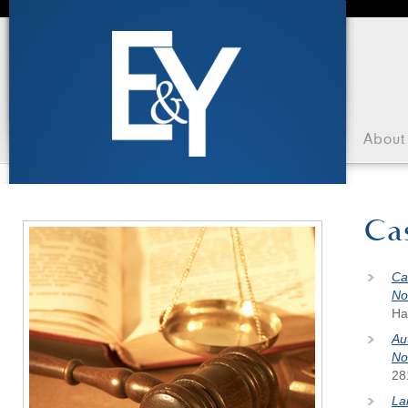
About
Ca
Ca
No
Ha
Au
No
28
La