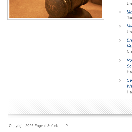
Un
Ma
Ju
Mi
Un
Br
Ve
Nu
Ro
Sca
Ha
Ce
Wa
Ha
Copyright 2026 Engvall & York, L.L.P